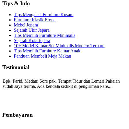
Tips & Info
Tips Mengatasi Furniture Kusam
Furniture Klasik Eropa
Mebel Jepara
Sejarah Ukir Jepara
Tips Memilih Furniture Minimalis
Sejarah Kota Jepara
10+ Model Kamar Set Minimalis Modern Terbaru
Tips Memilih Furniture Kamar Anak
Panduan Membeli Meja Makan
Testimonial
Bpk. Farid, Medan:
Sore pak, Tempat Tidur dan Lemari Pakaian
sudah saya terima. Ada kendala sedikit di pengiriman kare...
Mila-Bandung:
Assalamualaikum Pak, Pesanan kursi tamu, lemari,
bale2 dan kursi teras saya sudah saya terima dan p...
Pembayaran