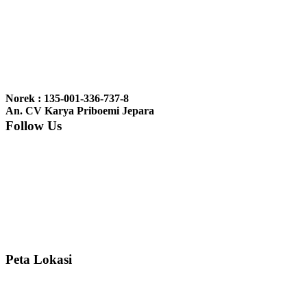
Ibu Vina, Bogor:
Meja belajar cocok Pak, bagus dan kayu jati tua
seperti yang saya punya di rumah...
Ibu Jennita, Banjarbaru Kalimantan:
Terima kasih untuk
gebyoknya,, udah sampai,, barangnya sama dengan di foto. Gak
Norek : 135-001-336-737-8
nyesel deh beli geby...
An. CV Karya Priboemi Jepara
Follow Us
Ibu Srie – Jakarta:
Siang Pak, lemarinya dah datang Kerjaannya
rapih, habis ini saya mau pesan lemari pajangan AP 10 j...
Ibu Meidy, Jakarta:
Paakkkk Tempat tidurnya dah sampeeee Keren
dehh Tolong buatin meja makan bulat persis sama foto y...
Peta Lokasi
Hendro Tri P – Surabaya:
Pak Mail kursi kantornya sudah sampai,
saya mengucapkan banyak terima kasih....