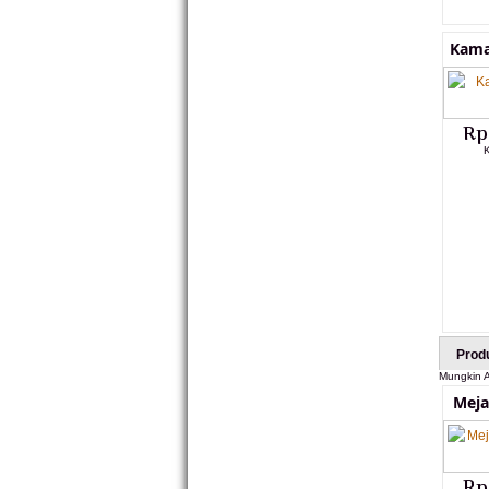
Kama
Rp
Prod
Mungkin A
Meja
Rp