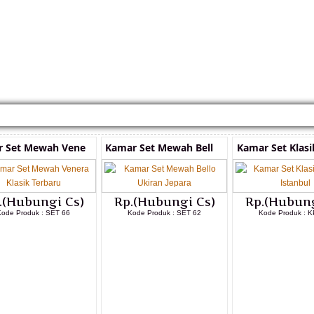
KONTAK KAMI
CARA PEMESANAN
CUSTOM FURNITURE
SAMPLE WARNA
TESTI
 Set Mewah Vene
Kamar Set Mewah Bell
Kamar Set Klas
.(Hubungi Cs)
Rp.(Hubungi Cs)
Rp.(Hubung
Kode Produk : SET 66
Kode Produk : SET 62
Kode Produk : K
LIHAT DETAIL PRODUK
LIHAT DETAIL PRODUK
LIHAT DETAI