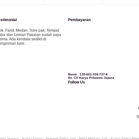
estimonial
Pembayaran
pk. Farid, Medan:
Sore pak, Tempat
idur dan Lemari Pakaian sudah saya
erima. Ada kendala sedikit di
engiriman kare...
ila-Bandung:
Assalamualaikum Pak,
esanan kursi tamu, lemari, bale2 dan
ursi teras saya sudah saya terima dan
..
Norek : 135-001-336-737-8
An. CV Karya Priboemi Jepara
Follow Us
bu Vina, Bogor:
Meja belajar cocok
ak, bagus dan kayu jati tua seperti
ang saya punya di rumah...
T
bu Jennita, Banjarbaru Kalimantan:
erima kasih untuk gebyoknya,, udah
ampai,, barangnya sama dengan di
oto. Gak nyesel deh beli geby...
bel Jepara
-
Kursi Tamu
-
Tempat Tidur Jati
-
Meja Makan Jati
-
Kursi Tamu Me