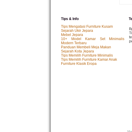
Tips & Info
T
Tips Mengatasi Furniture Kusam
B
Sejarah Ukir Jepara
T
Mebel Jepara
t
10+ Model Kamar Set Minimalis
p
Modern Terbaru
Panduan Membeli Meja Makan
Sejarah Kota Jepara
Tips Memilih Furniture Minimalis
M
Tips Memilih Furniture Kamar Anak
P
Furniture Klasik Eropa
k
p.
I
P
y
I
T
s
f
Me