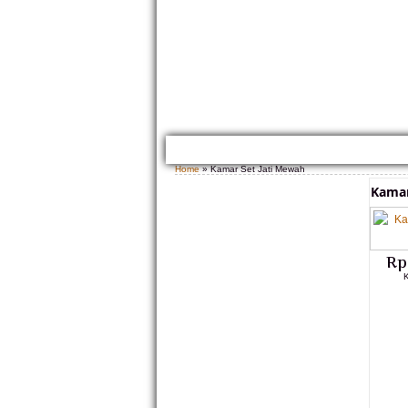
HOME
TENTANG KAMI
GALLERY PRODUK
Home
» Kamar Set Jati Mewah
Kamar
Rp