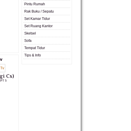
Pintu Rumah
L PRODUK
Rak Buku / Sepatu
Set Kamar Tidur
Set Ruang Kantor
Sketsel
Sofa
Tempat Tidur
Tips & Info
Tv
gi Cs)
BFT 5
L PRODUK