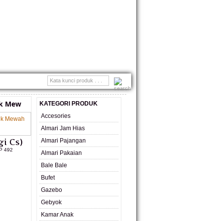
MONIAL
ik Mew
KATEGORI PRODUK
Accesories
Almari Jam Hias
i Cs)
Almari Pajangan
P 492
Almari Pakaian
Bale Bale
L PRODUK
Bufet
Gazebo
Gebyok
Kamar Anak