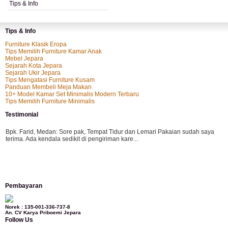
Tips & Info
Tips & Info
Furniture Klasik Eropa
Tips Memilih Furniture Kamar Anak
Mebel Jepara
Sejarah Kota Jepara
Sejarah Ukir Jepara
Tips Mengatasi Furniture Kusam
Panduan Membeli Meja Makan
10+ Model Kamar Set Minimalis Modern Terbaru
Tips Memilih Furniture Minimalis
Testimonial
Bpk. Farid, Medan:
Sore pak, Tempat Tidur dan Lemari Pakaian sudah saya
terima. Ada kendala sedikit di pengiriman kare...
Mila-Bandung:
Assalamualaikum Pak, Pesanan kursi tamu, lemari, bale2 dan
Pembayaran
kursi teras saya sudah saya terima dan p...
Norek : 135-001-336-737-8
An. CV Karya Priboemi Jepara
Follow Us
Ibu Vina, Bogor:
Meja belajar cocok Pak, bagus dan kayu jati tua seperti yang