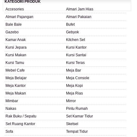
KATEGORI PRODUK
Accesories
Almari Jam Hias
Almari Pajangan
Almari Pakaian
Bale Bale
Bufet
Gazebo
Gebyok
Kamar Anak
Kitchen Set
Kursi Jepara
Kursi Kantor
Kursi Makan
Kursi Santai
Kursi Tamu
Kursi Teras
Mebel Cafe
Meja Bar
Meja Belajar
Meja Console
Meja Kantor
Meja Kopi
Meja Makan
Meja Rias
Mimbar
Mirror
Nakas
Pintu Rumah
Rak Buku / Sepatu
Set Kamar Tidur
Set Ruang Kantor
Sketsel
Sofa
Tempat Tidur