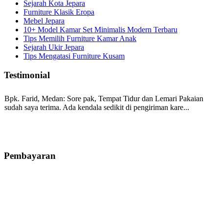
Sejarah Kota Jepara
Furniture Klasik Eropa
Mebel Jepara
10+ Model Kamar Set Minimalis Modern Terbaru
Tips Memilih Furniture Kamar Anak
Sejarah Ukir Jepara
Tips Mengatasi Furniture Kusam
Testimonial
Bpk. Farid, Medan:
Sore pak, Tempat Tidur dan Lemari Pakaian
sudah saya terima. Ada kendala sedikit di pengiriman kare...
Mila-Bandung:
Assalamualaikum Pak, Pesanan kursi tamu, lemari,
bale2 dan kursi teras saya sudah saya terima dan p...
Pembayaran
Ibu Vina, Bogor:
Meja belajar cocok Pak, bagus dan kayu jati tua
seperti yang saya punya di rumah...