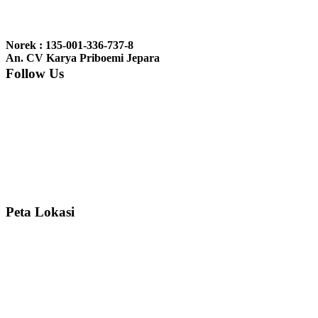
Ibu Jennita, Banjarbaru Kalimantan:
Terima kasih untuk
gebyoknya,, udah sampai,, barangnya sama dengan di foto. Gak
Norek : 135-001-336-737-8
nyesel deh beli geby...
An. CV Karya Priboemi Jepara
Follow Us
Ibu Srie – Jakarta:
Siang Pak, lemarinya dah datang Kerjaannya
rapih, habis ini saya mau pesan lemari pajangan AP 10 j...
Ibu Meidy, Jakarta:
Paakkkk Tempat tidurnya dah sampeeee Keren
dehh Tolong buatin meja makan bulat persis sama foto y...
Peta Lokasi
Hendro Tri P – Surabaya:
Pak Mail kursi kantornya sudah sampai,
saya mengucapkan banyak terima kasih....
Ibu Asa, Cibubur:
Pak Trolynya sudah sampai tadi Makasii ya Pak...