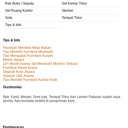
Rak Buku / Sepatu
Set Kamar Tidur
Set Ruang Kantor
Sketsel
Sofa
Tempat Tidur
Tips & Info
Tips & Info
Panduan Membeli Meja Makan
Tips Memilih Furniture Minimalis
Tips Mengatasi Furniture Kusam
Mebel Jepara
10+ Model Kamar Set Minimalis Modern Terbaru
Furniture Klasik Eropa
Sejarah Kota Jepara
Sejarah Ukir Jepara
Tips Memilih Furniture Kamar Anak
Testimonial
Bpk. Farid, Medan:
Sore pak, Tempat Tidur dan Lemari Pakaian sudah saya
terima. Ada kendala sedikit di pengiriman kare...
Mila-Bandung:
Assalamualaikum Pak, Pesanan kursi tamu, lemari, bale2 dan
Pembayaran
kursi teras saya sudah saya terima dan p...