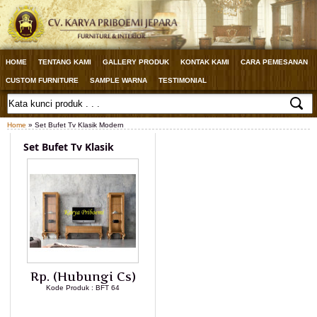
HOME
TENTANG KAMI
GALLERY PRODUK
KONTAK KAMI
CARA PEMESANAN
CUSTOM FURNITURE
SAMPLE WARNA
TESTIMONIAL
Home
» Set Bufet Tv Klasik Modern
Set Bufet Tv Klasik
Rp. (Hubungi Cs)
Kode Produk : BFT 64
LIHAT DETAIL PRODUK