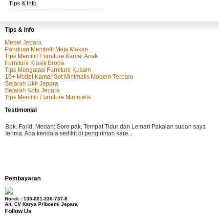
Tips & Info
Tips & Info
Mebel Jepara
Panduan Membeli Meja Makan
Tips Memilih Furniture Kamar Anak
Furniture Klasik Eropa
Tips Mengatasi Furniture Kusam
10+ Model Kamar Set Minimalis Modern Terbaru
Sejarah Ukir Jepara
Sejarah Kota Jepara
Tips Memilih Furniture Minimalis
Testimonial
Bpk. Farid, Medan:
Sore pak, Tempat Tidur dan Lemari Pakaian sudah saya
terima. Ada kendala sedikit di pengiriman kare...
Mila-Bandung:
Assalamualaikum Pak, Pesanan kursi tamu, lemari, bale2 dan
Pembayaran
kursi teras saya sudah saya terima dan p...
Norek : 135-001-336-737-8
An. CV Karya Priboemi Jepara
Follow Us
Ibu Vina, Bogor:
Meja belajar cocok Pak, bagus dan kayu jati tua seperti yang