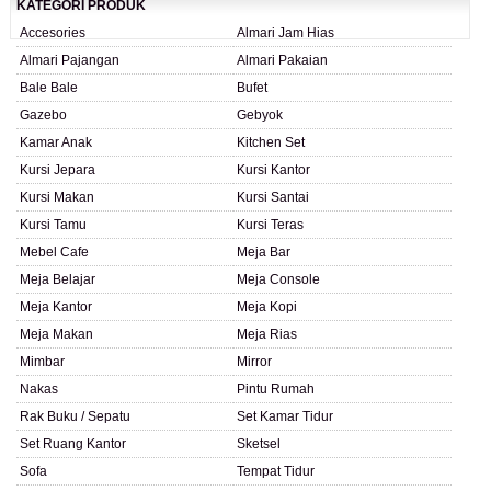
KATEGORI PRODUK
Accesories
Almari Jam Hias
Almari Pajangan
Almari Pakaian
Bale Bale
Bufet
Gazebo
Gebyok
Kamar Anak
Kitchen Set
Kursi Jepara
Kursi Kantor
Kursi Makan
Kursi Santai
Kursi Tamu
Kursi Teras
Mebel Cafe
Meja Bar
Meja Belajar
Meja Console
Meja Kantor
Meja Kopi
Meja Makan
Meja Rias
Mimbar
Mirror
Nakas
Pintu Rumah
Rak Buku / Sepatu
Set Kamar Tidur
Set Ruang Kantor
Sketsel
Sofa
Tempat Tidur