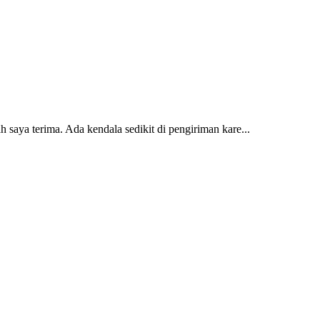
 saya terima. Ada kendala sedikit di pengiriman kare...
2 dan kursi teras saya sudah saya terima dan p...
erti yang saya punya di rumah...