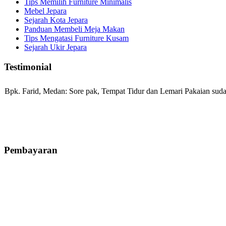
Tips Memilih Furniture Minimalis
Mebel Jepara
Sejarah Kota Jepara
Panduan Membeli Meja Makan
Tips Mengatasi Furniture Kusam
Sejarah Ukir Jepara
Testimonial
Bpk. Farid, Medan:
Sore pak, Tempat Tidur dan Lemari Pakaian sudah
Mila-Bandung:
Assalamualaikum Pak, Pesanan kursi tamu, lemari, bale
Pembayaran
Ibu Vina, Bogor:
Meja belajar cocok Pak, bagus dan kayu jati tua sep