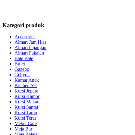
Kategori produk
Accesories
Almari Jam Hias
Almari Pajangan
Almari Pakaian
Bale Bale
Bufet
Gazebo
Gebyok
Kamar Anak
Kitchen Set
Kursi Jepara
Kursi Kantor
Kursi Makan
Kursi Santai
Kursi Tamu
Kursi Teras
Mebel Cafe
Meja Bar
Meja Belajar