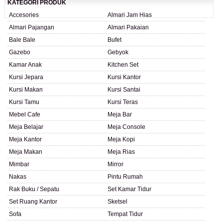
KATEGORI PRODUK
Accesories
Almari Jam Hias
Almari Pajangan
Almari Pakaian
Bale Bale
Bufet
Gazebo
Gebyok
Kamar Anak
Kitchen Set
Kursi Jepara
Kursi Kantor
Kursi Makan
Kursi Santai
Kursi Tamu
Kursi Teras
Mebel Cafe
Meja Bar
Meja Belajar
Meja Console
Meja Kantor
Meja Kopi
Meja Makan
Meja Rias
Mimbar
Mirror
Nakas
Pintu Rumah
Rak Buku / Sepatu
Set Kamar Tidur
Set Ruang Kantor
Sketsel
Sofa
Tempat Tidur