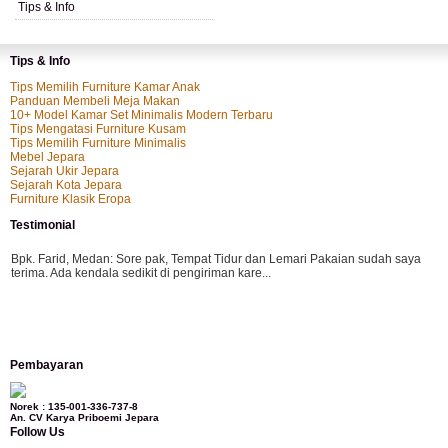
Tips & Info
Tips & Info
Tips Memilih Furniture Kamar Anak
Panduan Membeli Meja Makan
10+ Model Kamar Set Minimalis Modern Terbaru
Tips Mengatasi Furniture Kusam
Tips Memilih Furniture Minimalis
Mebel Jepara
Sejarah Ukir Jepara
Sejarah Kota Jepara
Furniture Klasik Eropa
Testimonial
Bpk. Farid, Medan:
Sore pak, Tempat Tidur dan Lemari Pakaian sudah saya
terima. Ada kendala sedikit di pengiriman kare...
Mila-Bandung:
Assalamualaikum Pak, Pesanan kursi tamu, lemari, bale2 dan
Pembayaran
kursi teras saya sudah saya terima dan p...
Norek : 135-001-336-737-8
An. CV Karya Priboemi Jepara
Follow Us
Ibu Vina, Bogor:
Meja belajar cocok Pak, bagus dan kayu jati tua seperti yang