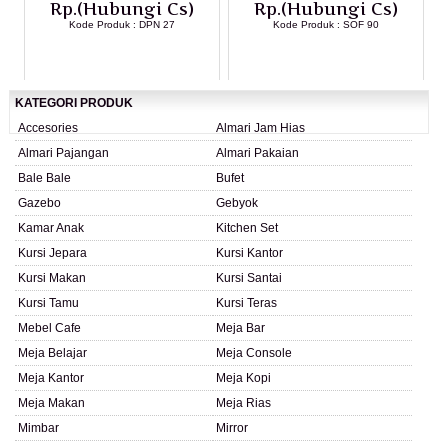
Rp.(Hubungi Cs)
Rp.(Hubungi Cs)
Kode Produk : DPN 27
Kode Produk : SOF 90
LIHAT DETAIL PRODUK
LIHAT DETAIL PRODUK
KATEGORI PRODUK
Accesories
Almari Jam Hias
Almari Pajangan
Almari Pakaian
Bale Bale
Bufet
Gazebo
Gebyok
Kamar Anak
Kitchen Set
Kursi Jepara
Kursi Kantor
Kursi Makan
Kursi Santai
Kursi Tamu
Kursi Teras
Mebel Cafe
Meja Bar
Meja Belajar
Meja Console
Meja Kantor
Meja Kopi
Meja Makan
Meja Rias
Mimbar
Mirror