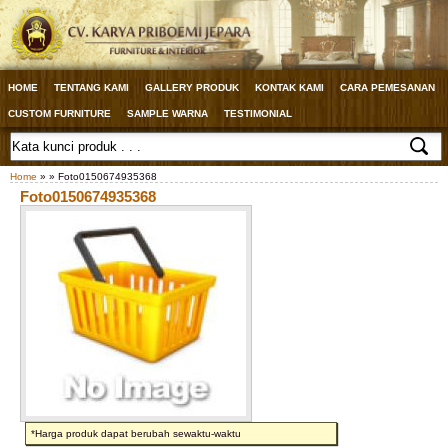
HOME
TENTANG KAMI
GALLERY PRODUK
KONTAK KAMI
CARA PEMESANAN
CUSTOM FURNITURE
SAMPLE WARNA
TESTIMONIAL
Home
» » Foto0150674935368
Foto0150674935368
*Harga produk dapat berubah sewaktu-waktu