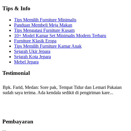
Tips & Info
Tips Memilih Furniture Minimalis
Panduan Membeli Meja Makan
Tips Mengatasi Furniture Kusam
10+ Model Kamar Set Minimalis Modern Terbaru
Furniture Klasik Eropa
Tips Memilih Furniture Kamar Anak
Sejarah Ukir Jepara
Sejarah Kota Jepara
Mebel Jepara
Testimonial
Bpk. Farid, Medan:
Sore pak, Tempat Tidur dan Lemari Pakaian
sudah saya terima. Ada kendala sedikit di pengiriman kare...
Mila-Bandung:
Assalamualaikum Pak, Pesanan kursi tamu, lemari,
bale2 dan kursi teras saya sudah saya terima dan p...
Pembayaran