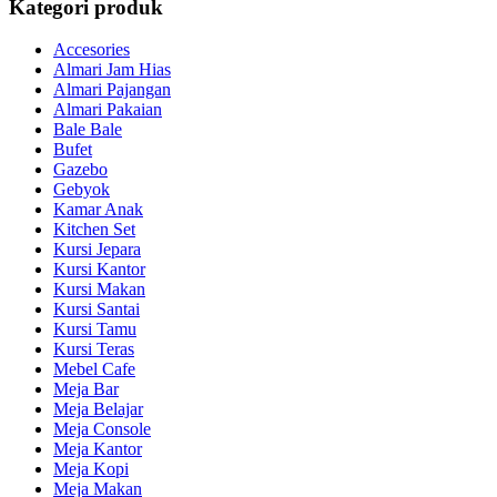
Kategori produk
Accesories
Almari Jam Hias
Almari Pajangan
Almari Pakaian
Bale Bale
Bufet
Gazebo
Gebyok
Kamar Anak
Kitchen Set
Kursi Jepara
Kursi Kantor
Kursi Makan
Kursi Santai
Kursi Tamu
Kursi Teras
Mebel Cafe
Meja Bar
Meja Belajar
Meja Console
Meja Kantor
Meja Kopi
Meja Makan