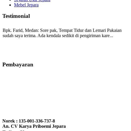
Mebel Jepara
Testimonial
Bpk. Farid, Medan:
Sore pak, Tempat Tidur dan Lemari Pakaian
sudah saya terima. Ada kendala sedikit di pengiriman kare...
Mila-Bandung:
Assalamualaikum Pak, Pesanan kursi tamu, lemari,
bale2 dan kursi teras saya sudah saya terima dan p...
Pembayaran
Ibu Vina, Bogor:
Meja belajar cocok Pak, bagus dan kayu jati tua
seperti yang saya punya di rumah...
Ibu Jennita, Banjarbaru Kalimantan:
Terima kasih untuk
gebyoknya,, udah sampai,, barangnya sama dengan di foto. Gak
Norek : 135-001-336-737-8
nyesel deh beli geby...
An. CV Karya Priboemi Jepara