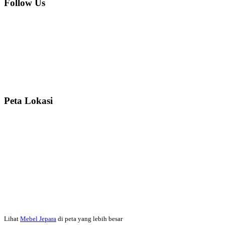
Follow Us
Ibu Srie – Jakarta:
Siang Pak, lemarinya dah datang Kerjaannya
rapih, habis ini saya mau pesan lemari pajangan AP 10 j...
Ibu Meidy, Jakarta:
Paakkkk Tempat tidurnya dah sampeeee Keren
dehh Tolong buatin meja makan bulat persis sama foto y...
Peta Lokasi
Hendro Tri P – Surabaya:
Pak Mail kursi kantornya sudah sampai,
saya mengucapkan banyak terima kasih....
Ibu Asa, Cibubur:
Pak Trolynya sudah sampai tadi Makasii ya Pak...
Faried Hanriady – Tanjung Duren Jakarta Barat:
Pagi Pak Ismail,
pesanan Kamar Set 32 nya sudah saya terima tadi malam. Finishing
Lihat
Mebel Jepara
di peta yang lebih besar
duconya bagus pak,...