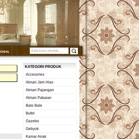
MONIAL
KATEGORI PRODUK
Accesories
Almari Jam Hias
Almari Pajangan
Almari Pakaian
Bale Bale
Bufet
Gazebo
Gebyok
Kamar Anak