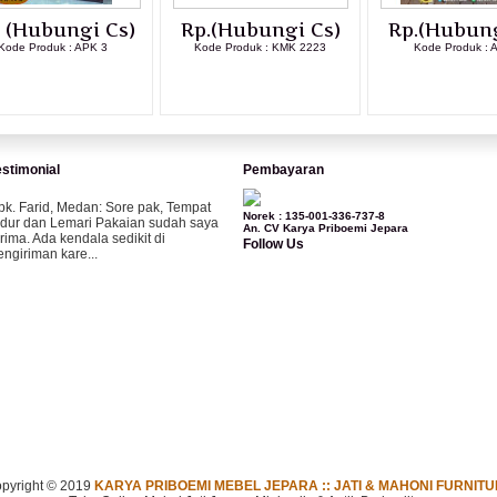
. (Hubungi Cs)
Rp.(Hubungi Cs)
Rp.(Hubung
Kode Produk : APK 3
Kode Produk : KMK 2223
Kode Produk : 
LIHAT DETAIL PRODUK
LIHAT DETAIL PRODUK
LIHAT DETAI
estimonial
Pembayaran
pk. Farid, Medan:
Sore pak, Tempat
Norek : 135-001-336-737-8
idur dan Lemari Pakaian sudah saya
An. CV Karya Priboemi Jepara
erima. Ada kendala sedikit di
Follow Us
engiriman kare...
ila-Bandung:
Assalamualaikum Pak,
esanan kursi tamu, lemari, bale2 dan
ursi teras saya sudah saya terima dan
..
bu Vina, Bogor:
Meja belajar cocok
ak, bagus dan kayu jati tua seperti
ang saya punya di rumah...
pyright © 2019
KARYA PRIBOEMI MEBEL JEPARA :: JATI & MAHONI FURNIT