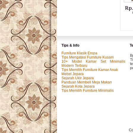
Rp
Tips & Info
T
Furniture Klasik Eropa
B
Tips Mengatasi Furniture Kusam
T
10+ Model Kamar Set Minimalis
t
Modern Terbaru
p
Tips Memilih Furniture Kamar Anak
Mebel Jepara
Sejarah Ukir Jepara
Panduan Membeli Meja Makan
M
Sejarah Kota Jepara
P
Tips Memilih Furniture Minimalis
k
p.
I
P
y
Co