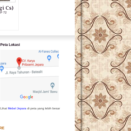
i Cs)
AP 72
L PRODUK
Peta Lokasi
Lihat
Mebel Jepara
di peta yang lebih besar
URE