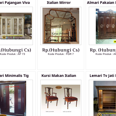
ri Pajangan Viva
Italian Mirror
Almari Pakaian
.(Hubungi Cs)
Rp.(Hubungi Cs)
Rp. (Hubun
Kode Produk : AP 73
Kode Produk : FGR 7
Kode Produk : A
LIHAT DETAIL PRODUK
LIHAT DETAIL PRODUK
LIHAT DETAI
ri Minimalis Tig
Kursi Makan Italian
Lemari Tv Jati