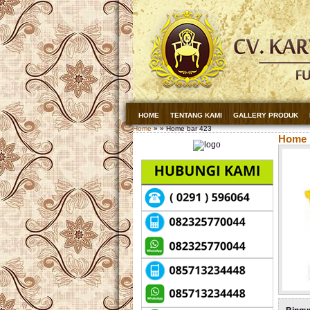
HOME
TENTANG KAMI
GALLERY PRODUK
Home
» » Home bar 423
Home 