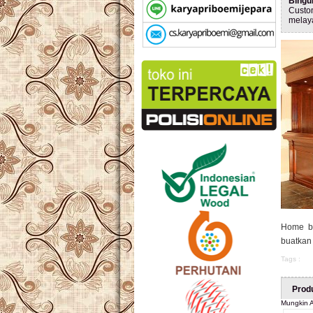
Bingu
Custo
melay
Home ba
buatkan 
Tags :
Prod
Mungkin A