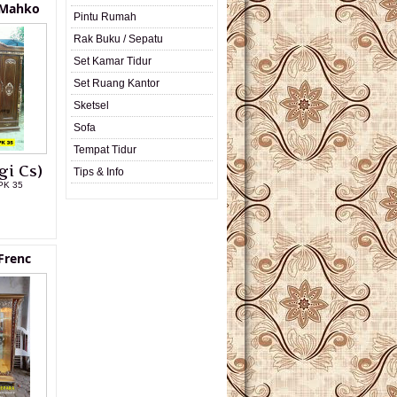
 Mahko
Pintu Rumah
Rak Buku / Sepatu
Set Kamar Tidur
Set Ruang Kantor
Sketsel
Sofa
Tempat Tidur
gi Cs)
Tips & Info
PK 35
L PRODUK
 Frenc