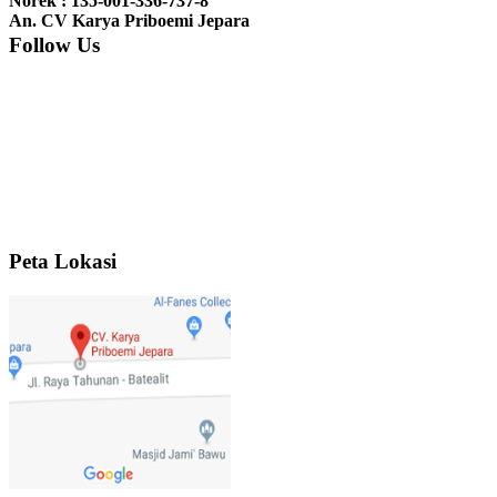
Norek : 135-001-336-737-8
nyesel deh beli geby...
An. CV Karya Priboemi Jepara
Follow Us
Ibu Srie – Jakarta:
Siang Pak, lemarinya dah datang Kerjaannya
rapih, habis ini saya mau pesan lemari pajangan AP 10 j...
Ibu Meidy, Jakarta:
Paakkkk Tempat tidurnya dah sampeeee Keren
dehh Tolong buatin meja makan bulat persis sama foto y...
Peta Lokasi
Hendro Tri P – Surabaya:
Pak Mail kursi kantornya sudah sampai,
saya mengucapkan banyak terima kasih....
Ibu Asa, Cibubur:
Pak Trolynya sudah sampai tadi Makasii ya Pak...
Faried Hanriady – Tanjung Duren Jakarta Barat:
Pagi Pak Ismail,