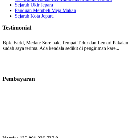
Sejarah Ukir Jepara
Panduan Membeli Meja Makan
Sejarah Kota Jepara
Testimonial
Bpk. Farid, Medan:
Sore pak, Tempat Tidur dan Lemari Pakaian
sudah saya terima. Ada kendala sedikit di pengiriman kare...
Mila-Bandung:
Assalamualaikum Pak, Pesanan kursi tamu, lemari,
bale2 dan kursi teras saya sudah saya terima dan p...
Pembayaran
Ibu Vina, Bogor:
Meja belajar cocok Pak, bagus dan kayu jati tua
seperti yang saya punya di rumah...
Ibu Jennita, Banjarbaru Kalimantan:
Terima kasih untuk
gebyoknya,, udah sampai,, barangnya sama dengan di foto. Gak