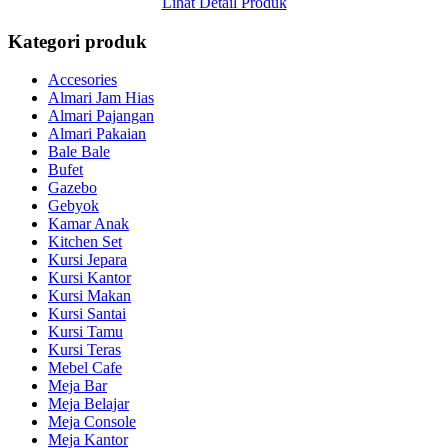
Lihat Detail Produk
Kategori produk
Accesories
Almari Jam Hias
Almari Pajangan
Almari Pakaian
Bale Bale
Bufet
Gazebo
Gebyok
Kamar Anak
Kitchen Set
Kursi Jepara
Kursi Kantor
Kursi Makan
Kursi Santai
Kursi Tamu
Kursi Teras
Mebel Cafe
Meja Bar
Meja Belajar
Meja Console
Meja Kantor