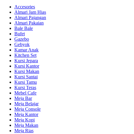
Accesories
Almari Jam Hias
Almari Pajangan
Almari Pakaian
Bale Bale
Bufet
Gazebo
Gebyok
Kamar Anak
Kitchen Set
Kursi Jepara
Kursi Kantor
Kursi Makan
Kursi Santai
Kursi Tamu
Kursi Teras
Mebel Cafe
Meja Bar
Meja Belajar
Meja Console
Meja Kantor
Meja Kopi
Meja Makan
Meja Rias