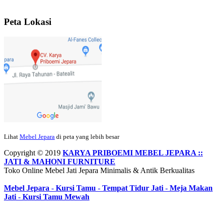
Ibu Srie – Jakarta:
Siang Pak, lemarinya dah datang Kerjaannya
rapih, habis ini saya mau pesan lemari pajangan AP 10 j...
Peta Lokasi
Ibu Meidy, Jakarta:
Paakkkk Tempat tidurnya dah sampeeee Keren
dehh Tolong buatin meja makan bulat persis sama foto y...
Hendro Tri P – Surabaya:
Pak Mail kursi kantornya sudah sampai,
saya mengucapkan banyak terima kasih....
Lihat
Mebel Jepara
di peta yang lebih besar
Ibu Asa, Cibubur:
Pak Trolynya sudah sampai tadi Makasii ya Pak...
Copyright © 2019
KARYA PRIBOEMI MEBEL JEPARA ::
JATI & MAHONI FURNITURE
Toko Online Mebel Jati Jepara Minimalis & Antik Berkualitas
Mebel Jepara
-
Kursi Tamu
-
Tempat Tidur Jati
-
Meja Makan
Faried Hanriady – Tanjung Duren Jakarta Barat:
Pagi Pak Ismail,
Jati
-
Kursi Tamu Mewah
pesanan Kamar Set 32 nya sudah saya terima tadi malam. Finishing
duconya bagus pak,...