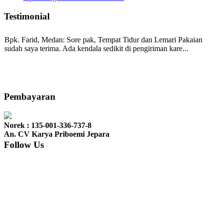
Testimonial
Bpk. Farid, Medan:
Sore pak, Tempat Tidur dan Lemari Pakaian
sudah saya terima. Ada kendala sedikit di pengiriman kare...
Mila-Bandung:
Assalamualaikum Pak, Pesanan kursi tamu, lemari,
bale2 dan kursi teras saya sudah saya terima dan p...
Pembayaran
Norek : 135-001-336-737-8
Ibu Vina, Bogor:
Meja belajar cocok Pak, bagus dan kayu jati tua
An. CV Karya Priboemi Jepara
seperti yang saya punya di rumah...
Follow Us
Ibu Jennita, Banjarbaru Kalimantan:
Terima kasih untuk
gebyoknya,, udah sampai,, barangnya sama dengan di foto. Gak
nyesel deh beli geby...