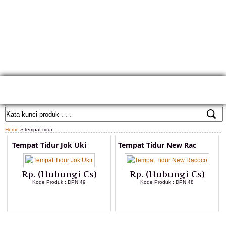
HOME
TENTANG KAMI
GALLERY PRODUK
KONTAK KAMI
CARA PEMESANAN
CUSTOM FURNITURE
SAMPLE WARNA
TESTIMONIAL
Home
» tempat tidur
Tempat Tidur Jok Uki
Tempat Tidur New Rac
Rp. (Hubungi Cs)
Rp. (Hubungi Cs)
Kode Produk : DPN 49
Kode Produk : DPN 48
LIHAT DETAIL PRODUK
LIHAT DETAIL PRODUK