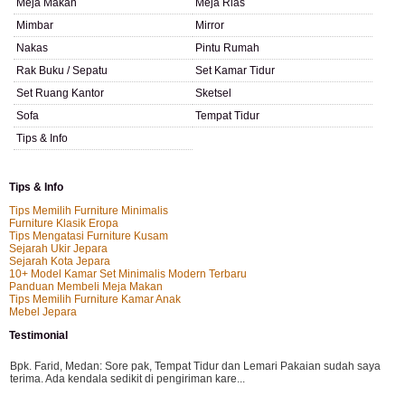
Meja Makan
Meja Rias
Mimbar
Mirror
Nakas
Pintu Rumah
Rak Buku / Sepatu
Set Kamar Tidur
Set Ruang Kantor
Sketsel
Sofa
Tempat Tidur
Tips & Info
Tips & Info
Tips Memilih Furniture Minimalis
Furniture Klasik Eropa
Tips Mengatasi Furniture Kusam
Sejarah Ukir Jepara
Sejarah Kota Jepara
10+ Model Kamar Set Minimalis Modern Terbaru
Panduan Membeli Meja Makan
Tips Memilih Furniture Kamar Anak
Mebel Jepara
Testimonial
Bpk. Farid, Medan:
Sore pak, Tempat Tidur dan Lemari Pakaian sudah saya
terima. Ada kendala sedikit di pengiriman kare...