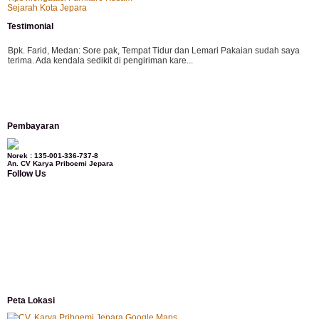
Sejarah Kota Jepara
Testimonial
Bpk. Farid, Medan:
Sore pak, Tempat Tidur dan Lemari Pakaian sudah saya
terima. Ada kendala sedikit di pengiriman kare...
Mila-Bandung:
Assalamualaikum Pak, Pesanan kursi tamu, lemari, bale2 dan
Pembayaran
kursi teras saya sudah saya terima dan p...
Norek : 135-001-336-737-8
An. CV Karya Priboemi Jepara
Follow Us
Ibu Vina, Bogor:
Meja belajar cocok Pak, bagus dan kayu jati tua seperti yang
saya punya di rumah...
Ibu Jennita, Banjarbaru Kalimantan:
Terima kasih untuk gebyoknya,, udah
sampai,, barangnya sama dengan di foto. Gak nyesel deh beli geby...
Peta Lokasi
Ibu Srie – Jakarta:
Siang Pak, lemarinya dah datang Kerjaannya rapih, habis