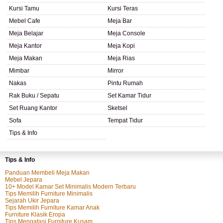
Kursi Tamu
Kursi Teras
Mebel Cafe
Meja Bar
Meja Belajar
Meja Console
Meja Kantor
Meja Kopi
Meja Makan
Meja Rias
Mimbar
Mirror
Nakas
Pintu Rumah
Rak Buku / Sepatu
Set Kamar Tidur
Set Ruang Kantor
Sketsel
Sofa
Tempat Tidur
Tips & Info
Tips & Info
Panduan Membeli Meja Makan
Mebel Jepara
10+ Model Kamar Set Minimalis Modern Terbaru
Tips Memilih Furniture Minimalis
Sejarah Ukir Jepara
Tips Memilih Furniture Kamar Anak
Furniture Klasik Eropa
Tips Mengatasi Furniture Kusam